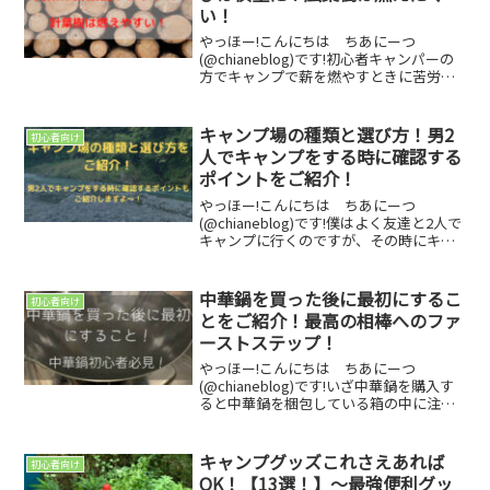
い！
やっほー!こんにちは ちあにーつ
(@chianeblog)です!初心者キャンパーの
方でキャンプで薪を燃やすときに苦労し
ている人は多いと思います。この記事で
は僕が経験したことをもとに、そのよう
な方に向けてキャンプ用の薪を選ぶ際の
キャンプ場の種類と選び方！男2
初心者向け
注意点を書いて...
人でキャンプをする時に確認する
ポイントをご紹介！
やっほー!こんにちは ちあにーつ
(@chianeblog)です!僕はよく友達と2人で
キャンプに行くのですが、その時にキャ
ンプ場選びでよく悩んでいます。キャン
プを始めたばかりの頃は、どこでもいい
やとキャンプ場を選んでいたのですが、
中華鍋を買った後に最初にするこ
初心者向け
2or3回ほ...
とをご紹介！最高の相棒へのファ
ーストステップ！
やっほー!こんにちは ちあにーつ
(@chianeblog)です!いざ中華鍋を購入す
ると中華鍋を梱包している箱の中に注意
書きの紙が入っていると思います。その
紙に書いてあることが読めばわかるけ
ど、実際どうすればいいのかわからない
キャンプグッズこれさえあれば
初心者向け
って方は多いと思...
OK！【13選！】～最強便利グッ