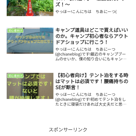
ズ！～
やっほー!こんにちは ちあにーつ(
キャンプ道具はどこで買えばいい
初心者向け
のか。キャンプ初心者ならアウト
ドアショップに行こう！
やっほー!こんにちは ちあにーつ
(@chianeblog)です!最近のキャンプブー
ムのせいか、僕の知り合いにもキャンプ
を始める方が増えてきました。そんな
中、僕の友達から僕がキャンプ歴3年とい
うこともあり、キャンプ道具ってどこで
【初心者向け】テント泊をする時
初心者向け
買っているの？...
はマットは必須です！腰痛持ちの
SEが断言！
やっほー!こんにちは ちあにーつ
(@chianeblog)です!初めてテント泊をし
たときに寝袋だけあれば大丈夫だと思っ
ていた職業SE（システムエンジニア）週
末キャンパーのちあにーつです！SEは基
本的にパソコンに向き合って仕事をして
いるので万...
スポンサーリンク