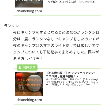
ーつが厳選した３つをご紹介します。おすすめキ
ャンプ用のこぎり３選この記事はこんな方におす
すめです！・キャンプ用のこぎりでコスパがいい
もの...
chianeblog.com
ランタン
夜にキャンプをするとなると必須なのがランタン自
分は一度、ランタンなしでキャンプをしたのですが
夜のキャンプはスマホのライトだけでは厳しいです
ランプについても下記記事でまとめました。興味が
ある方はどうぞ！
【初心者必見！】キャンプ用ランタン～
コスパ良し厳選3種類！～
やっほー!こんにちは ちあにーつ(@chianeblog)
です!今回はキャンプ用ランタンについて、ちあに
ーつが厳選した３つをご紹介します！キャンプで
ランタンを持っていかないで、スマホのライトだ
けで大丈夫と思っている方は絶対にランタンを持
って...
chianeblog.com