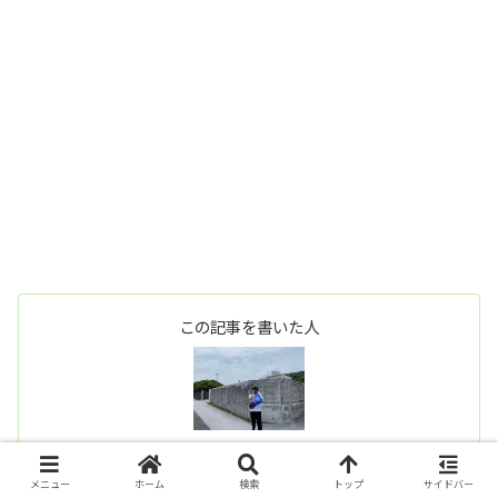
この記事を書いた人
ちあにーつ
東京都在住の27歳会社員（職業SE）・キャンプ歴4年
メニュー
ホーム
検索
トップ
サイドバー