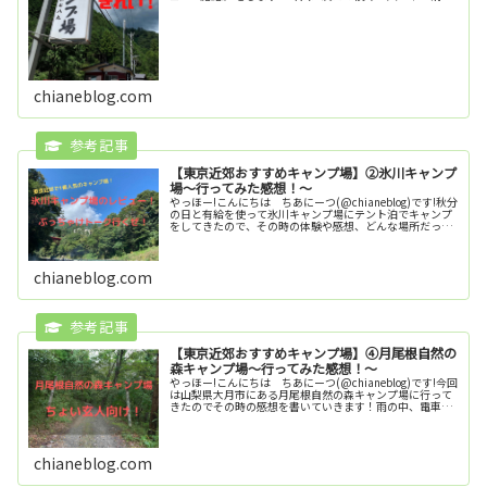
園キャンプ場に行きました！この記事はこんな方におすす
めの記事となって...
chianeblog.com
【東京近郊おすすめキャンプ場】②氷川キャンプ
場〜行ってみた感想！〜
やっほー!こんにちは ちあにーつ(@chianeblog)です!秋分
の日と有給を使って氷川キャンプ場にテント泊でキャンプ
をしてきたので、その時の体験や感想、どんな場所だった
かなどを共有したいと思います！今回、僕がなぜ氷川キャ
ンプ場に行こうか...
chianeblog.com
【東京近郊おすすめキャンプ場】④月尾根自然の
森キャンプ場～行ってみた感想！～
やっほー!こんにちは ちあにーつ(@chianeblog)です!今回
は山梨県大月市にある月尾根自然の森キャンプ場に行って
きたのでその時の感想を書いていきます！雨の中、電車で
キャンプ場まで行きソロキャンプをしたのでその時の感想
も交えてお伝え出...
chianeblog.com