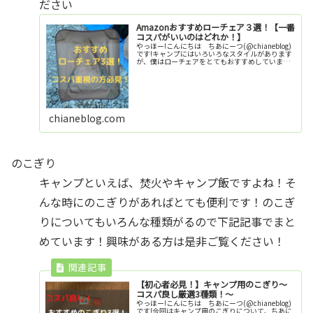
ださい
Amazonおすすめローチェア３選！【一番
コスパがいいのはどれか！】
やっほー!こんにちは ちあにーつ(@chianeblog)
です!キャンプにはいろいろなスタイルがあります
が、僕はローチェアをとてもおすすめしていま
す！その理由は何といってもかっこいいに尽きま
す！（笑）今回はそんなかっこいいローチェアの
中から...
chianeblog.com
のこぎり
キャンプといえば、焚火やキャンプ飯ですよね！そ
んな時にのこぎりがあればとても便利です！のこぎ
りについてもいろんな種類がるので下記記事でまと
めています！興味がある方は是非ご覧ください！
【初心者必見！】キャンプ用のこぎり～
コスパ良し厳選3種類！～
やっほー!こんにちは ちあにーつ(@chianeblog)
です!今回はキャンプ用のこぎりについて、ちあに