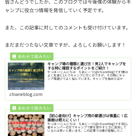
皆さんどうでしたか、このブログでは今後僕の体験からキ
ャンプに役立つ情報を発信していく予定です。
また、この記事に対してのコメントも受け付けています。
まだまだつたない文章ですが、よろしくお願いします！
キャンプ場の種類と選び方！男2人でキャンプを
する時に確認するポイントをご紹介！
やっほー!こんにちは ちあにーつ(@chianeblog)です!僕は
よく友達と2人でキャンプに行くのですが、その時にキャ
ンプ場選びでよく悩んでいます。キャンプを始めたばかり
の頃は、どこでもいいやとキャンプ場を選んでいたのです
が、2or3回ほ...
chianeblog.com
【初心者向け】キャンプ用の薪選びは慎重に！広
葉樹は燃えにくい！
やっほー!こんにちは ちあにーつ(@chianeblog)です!初心
者キャンパーの方でキャンプで薪を燃やすときに苦労して
いる人は多いと思います。この記事では僕が経験したこと
をもとに、そのような方に向けてキャンプ用の薪を選ぶ際