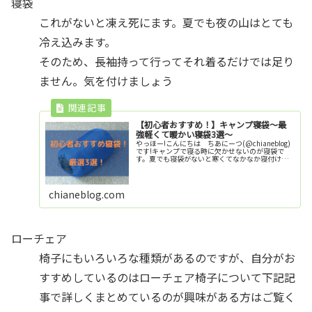
寝袋
これがないと凍え死にます。夏でも夜の山はとても
冷え込みます。
そのため、長袖持って行ってそれ着るだけでは足り
ません。気を付けましょう
【初心者おすすめ！】キャンプ寝袋〜最
強軽くて暖かい寝袋3選〜
やっほー!こんにちは ちあにーつ(@chianeblog)
です!キャンプで寝る時に欠かせないのが寝袋で
す。夏でも寝袋がないと寒くてなかなか寝付けず
につらい思いをしてしまいます。そうならないた
めにも自分に合った寝袋をみつけ、キャンプでの
睡眠を...
chianeblog.com
ローチェア
椅子にもいろいろな種類があるのですが、自分がお
すすめしているのはローチェア椅子について下記記
事で詳しくまとめているのが興味がある方はご覧く