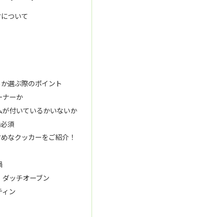
材について
るか選ぶ際のポイント
ーナーか
ムが付いているかいないか
は必須
すめなクッカーをご紹介！
鍋
・ダッチオーブン
ティン