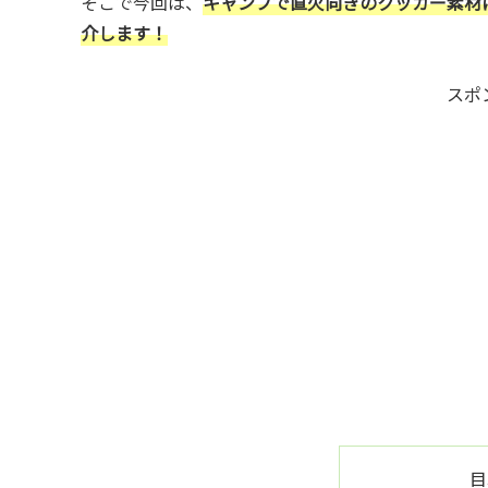
そこで今回は、
キャンプで直火向きのクッカー素材
介します！
スポ
目