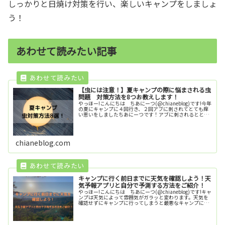
しっかりと日焼け対策を行い、楽しいキャンプをしましょ
う！
あわせて読みたい記事
【虫には注意！】夏キャンプの際に悩まされる虫
問題 対策方法を8つお教えします！
やっほー!こんにちは ちあにーつ(@chianeblog)です!今年
の夏にキャンプに４回行き、２回アブに刺されてとても痒
い思いをしましたちあにーつです！アブに刺されるととて
も痒くなるので結構つらかったです（笑）今回はそんな経
験からこうしてお...
chianeblog.com
キャンプに行く前日までに天気を確認しよう！天
気予報アプリと自分で予測する方法をご紹介！
やっほー!こんにちは ちあにーつ(@chianeblog)です!キャ
ンプは天気によって雰囲気がガラッと変わります。天気を
確認せずにキャンプに行ってしまうと最悪なキャンプにな
ってしまう可能性が高くなります。もし昼から雨にもかか
わらず、何も対策...