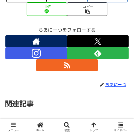
LINE
コピー
ちあにーつをフォローする
ちあにーつ
関連記事
カーボン製のモーラナイフが錆び
ノウハウ
た！〜対処法について詳しくご説
メニュー
ホーム
検索
トップ
サイドバー
明します〜