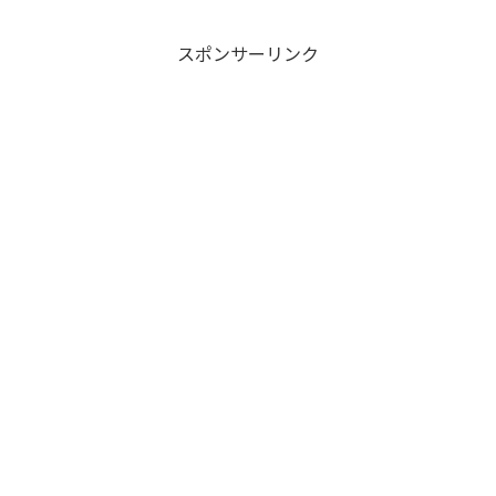
ようか迷う方がいらっしゃると思いま
す。そこで今回は...
スポンサーリンク