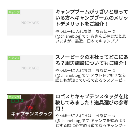
らよかったなどいろいろな経験をしてき
たので、その経験の共有をしたいと思い
ます！そのため、この記事はこれからキ
キャンプブームがうざいと思って
キャンプ
ャンプに行こう...
いる方へキャンプブームのメリッ
トデメリットをご紹介！
やっほー!こんにちは ちあにーつ
(@chianeblog)です!皆さんご存じだと思
いますが、最近、日本でキャンプブーム
が起きています！コロナ禍で閉鎖的な期
間があったため、自然を満喫してストレ
ス解消やリフレッシュをするために、キ
スノーピークの本社ってどこにあ
キャンプ
ャンプをする方...
る？周辺施設についてもご紹介！
やっほー!こんにちは ちあにーつ
(@chianeblog)です!アウトドア好きなら
誰しもが知っているであろうスノーピー
クの本社がどこにあるのか気になります
よね。スノーピークの本社にはキャンプ
場が隣に常設してあることでも有名で
ロゴスとキャプテンスタッグを比
キャンプ
す！そこで今回は...
較してみました！道具選びの参考
用！
やっほー!こんにちは ちあにーつ
(@chianeblog)です!キャンプを始めよう
とする際に必ず通る道であるキャンプ道
具選びにおいて、ロゴスとキャプテンス
タッグどっちのアウトドアブランドにし