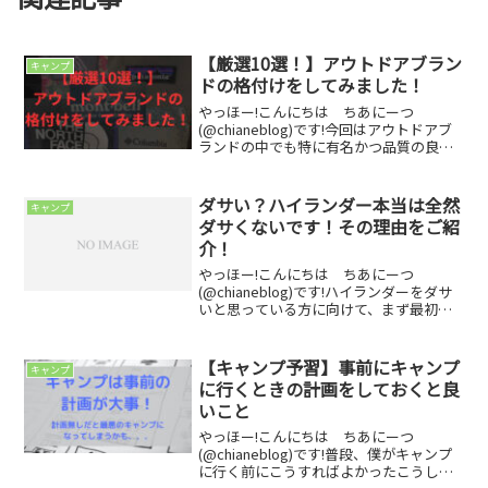
【厳選10選！】アウトドアブラン
キャンプ
ドの格付けをしてみました！
やっほー!こんにちは ちあにーつ
(@chianeblog)です!今回はアウトドアブ
ランドの中でも特に有名かつ品質の良い
アウトドアブランドを格付けしていきま
す！！皆さんがご存じのアウトドアブラ
ンドやあまり聞きななじみのないアウト
ダサい？ハイランダー本当は全然
キャンプ
ドアブランドま...
ダサくないです！その理由をご紹
介！
やっほー!こんにちは ちあにーつ
(@chianeblog)です!ハイランダーをダサ
いと思っている方に向けて、まず最初に
伝えたいことがあります。それはハイラ
ンダーは全然ダサくない！ということで
す。でもなぜ、ハイランダーのことをダ
【キャンプ予習】事前にキャンプ
キャンプ
サいと思ってい...
に行くときの計画をしておくと良
いこと
やっほー!こんにちは ちあにーつ
(@chianeblog)です!普段、僕がキャンプ
に行く前にこうすればよかったこうした