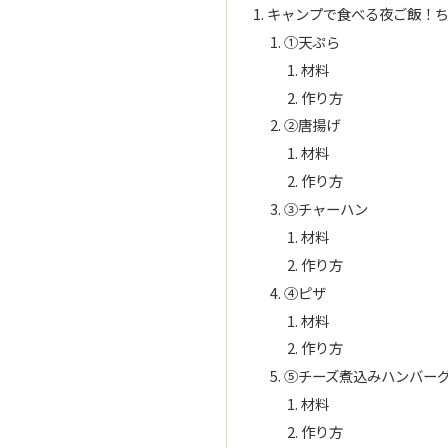
キャンプで食べる夜ご飯！ち
①天ぷら
材料
作り方
②唐揚げ
材料
作り方
③チャーハン
材料
作り方
④ピザ
材料
作り方
⑤チーズ煮込みハンバー
材料
作り方