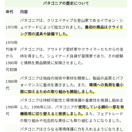
パタゴニアの歴史について
年代
内容
パタゴニアは、クリエイティブな登山家であるイヴォン・シ
1973年
ュイナードによって設立されました。
最初の商品はクライミ
ング用の道具や装備でした。
1970年
代後半
パタゴニアは、アウトドア愛好家やクライマーたちからの支
から
持を得ました。シュイナード自身が冒険家であり、その経験
1980年
と情熱を商品開発に反映させました。
代初頭
パタゴニアは独自の技術や素材を開発し、製品の品質とパフ
1980年
ォーマンスに重点を置きました。また、
環境への負荷を最小
代
限に抑えるための取り組みも開始しました。
パタゴニアは持続可能性と環境保護の重要性を強調し始めま
1990年
した。1996年には、パタゴニアが
使用している綿の一部を有
代
機栽培に切り替えると発表しました。
また、フェアトレード
の取り組みや社会的な責任にも取り組むようになりました。
パタゴニアはさらなる環境保護に力を入れるようになりまし