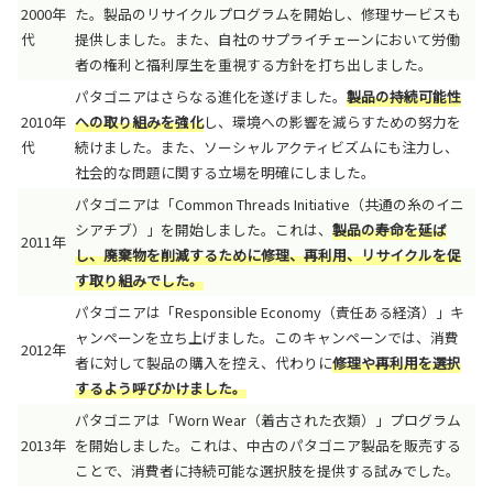
2000年
た。製品のリサイクルプログラムを開始し、修理サービスも
代
提供しました。また、自社のサプライチェーンにおいて労働
者の権利と福利厚生を重視する方針を打ち出しました。
パタゴニアはさらなる進化を遂げました。
製品の持続可能性
2010年
への取り組みを強化
し、環境への影響を減らすための努力を
代
続けました。また、ソーシャルアクティビズムにも注力し、
社会的な問題に関する立場を明確にしました。
パタゴニアは「Common Threads Initiative（共通の糸のイニ
シアチブ）」を開始しました。これは、
製品の寿命を延ば
2011年
し、廃棄物を削減するために修理、再利用、リサイクルを促
す取り組みでした。
パタゴニアは「Responsible Economy（責任ある経済）」キ
ャンペーンを立ち上げました。このキャンペーンでは、消費
2012年
者に対して製品の購入を控え、代わりに
修理や再利用を選択
するよう呼びかけました。
パタゴニアは「Worn Wear（着古された衣類）」プログラム
2013年
を開始しました。これは、中古のパタゴニア製品を販売する
ことで、消費者に持続可能な選択肢を提供する試みでした。