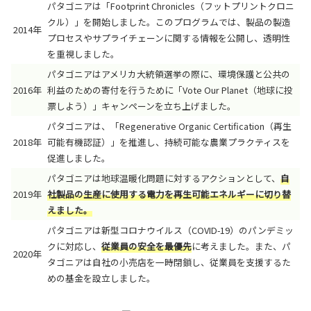
パタゴニアは「Footprint Chronicles（フットプリントクロニ
クル）」を開始しました。このプログラムでは、製品の製造
2014年
プロセスやサプライチェーンに関する情報を公開し、透明性
を重視しました。
パタゴニアはアメリカ大統領選挙の際に、環境保護と公共の
2016年
利益のための寄付を行うために「Vote Our Planet（地球に投
票しよう）」キャンペーンを立ち上げました。
パタゴニアは、「Regenerative Organic Certification（再生
2018年
可能有機認証）」を推進し、持続可能な農業プラクティスを
促進しました。
パタゴニアは地球温暖化問題に対するアクションとして、
自
2019年
社製品の生産に使用する電力を再生可能エネルギーに切り替
えました。
パタゴニアは新型コロナウイルス（COVID-19）のパンデミッ
クに対応し、
従業員の安全を最優先
に考えました。また、パ
2020年
タゴニアは自社の小売店を一時閉鎖し、従業員を支援するた
めの基金を設立しました。