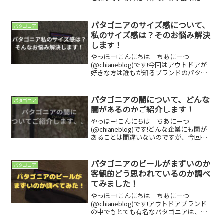
えたいことがあります。それはパタゴニ
アは全然ダサくない！ということです。
でもなぜ、パタゴニアを着ている人のこ
パタゴニアのサイズ感について、
パタゴニア
とをダサいと思...
私のサイズ感は？そのお悩み解決
します！
やっほー!こんにちは ちあにーつ
(@chianeblog)です!今回はアウトドアが
好きな方は誰もが知るブランドのパタゴ
ニアのサイズ感や私、自分に合ったサイ
ズ感についてどのように確認すればいい
のかについてご紹介します！パタゴニア
パタゴニアの闇について、どんな
パタゴニア
と言えば、アメ...
闇があるのかご紹介します！
やっほー!こんにちは ちあにーつ
(@chianeblog)です!どんな企業にも闇が
あることは間違いないのですが、今回は
アウトドアブランドの中でも特に有名な
パタゴニアの闇についてご紹介します！
日本でも有名なパタゴニアですが、環境
パタゴニアのビールがまずいのか
パタゴニア
保護活動にとて...
客観的どう思われているのか調べ
てみました！
やっほー!こんにちは ちあにーつ
(@chianeblog)です!アウトドアブランド
の中でもとても有名なパタゴニアは、高
品質なアウトドアウェアや持続可能な経