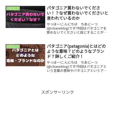
営で知られていますが、パタゴニアはア
ウトドア製品だけでなく、ビールも提供
パタゴニア買わないでくださ
パタゴニア
しているのです...
い！？なぜ買わないでくださいと
言われているのか
やっほー!こんにちは ちあにーつ
(@chianeblog)です!今回はパタゴニアを
買わないでくださいと目にすることがた
まにあるので、なぜパタゴニアを買って
はいけないのかについてご紹介したいと
思います！パタゴニアと言えば、アウト
パタゴニア(patagonia)とはどの
パタゴニア
ドアブランドの...
ような意味？どのようなブラン
ド？詳しくご紹介！
やっほー!こんにちは ちあにーつ
(@chianeblog)です!今回はパタゴニアと
いう言葉の意味やパタゴニアというアウ
トドアブランドがどのような企業なのか
などちょっと詳しくご紹介していきま
す！パタゴニアがカッコいいなって思っ
ている方がもしこ...
スポンサーリンク