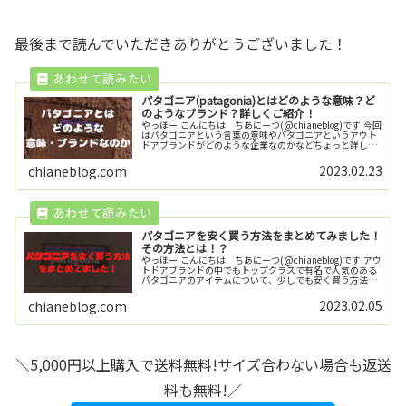
最後まで読んでいただきありがとうございました！
パタゴニア(patagonia)とはどのような意味？ど
のようなブランド？詳しくご紹介！
やっほー!こんにちは ちあにーつ(@chianeblog)です!今回
はパタゴニアという言葉の意味やパタゴニアというアウト
ドアブランドがどのような企業なのかなどちょっと詳しく
ご紹介していきます！パタゴニアがカッコいいなって思っ
ている方がもしこ...
2023.02.23
chianeblog.com
パタゴニアを安く買う方法をまとめてみました！
その方法とは！？
やっほー!こんにちは ちあにーつ(@chianeblog)です!アウ
トドアブランドの中でもトップクラスで有名で人気のある
パタゴニアのアイテムについて、少しでも安く買う方法を
調べてまとめてみました！※この記事では個人輸入など難
しい方法での安く...
2023.02.05
chianeblog.com
＼5,000円以上購入で送料無料!サイズ合わない場合も返送
料も無料!／