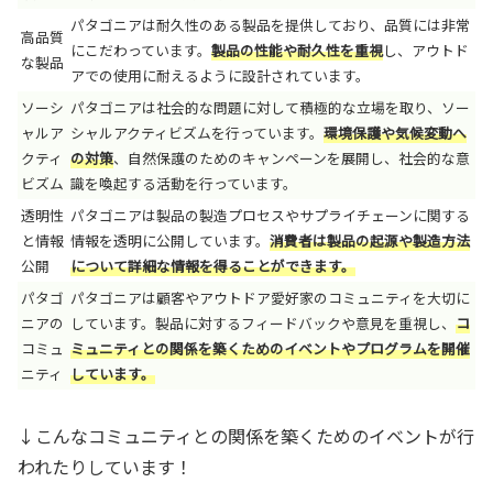
パタゴニアは耐久性のある製品を提供しており、品質には非常
高品質
にこだわっています。
製品の性能や耐久性を重視
し、アウトド
な製品
アでの使用に耐えるように設計されています。
ソーシ
パタゴニアは社会的な問題に対して積極的な立場を取り、ソー
ャルア
シャルアクティビズムを行っています。
環境保護や気候変動へ
クティ
の対策
、自然保護のためのキャンペーンを展開し、社会的な意
ビズム
識を喚起する活動を行っています。
透明性
パタゴニアは製品の製造プロセスやサプライチェーンに関する
と情報
情報を透明に公開しています。
消費者は製品の起源や製造方法
公開
について詳細な情報を得ることができます。
パタゴ
パタゴニアは顧客やアウトドア愛好家のコミュニティを大切に
ニアの
しています。製品に対するフィードバックや意見を重視し、
コ
コミュ
ミュニティとの関係を築くためのイベントやプログラムを開催
ニティ
しています。
↓こんなコミュニティとの関係を築くためのイベントが行
われたりしています！