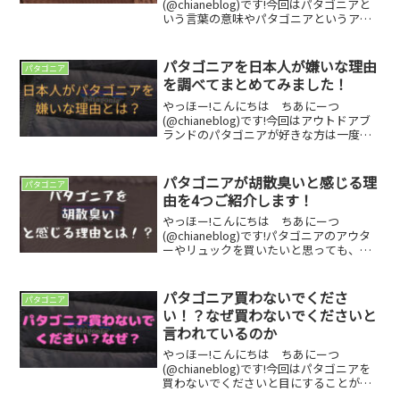
(@chianeblog)です!今回はパタゴニアと
いう言葉の意味やパタゴニアというアウ
トドアブランドがどのような企業なのか
などちょっと詳しくご紹介していきま
す！パタゴニアがカッコいいなって思っ
パタゴニアを日本人が嫌いな理由
パタゴニア
ている方がもしこ...
を調べてまとめてみました！
やっほー!こんにちは ちあにーつ
(@chianeblog)です!今回はアウトドアブ
ランドのパタゴニアが好きな方は一度は
思ったことがあるだろう、日本人がパタ
ゴニアを嫌いな理由について調べてみた
ので、その内容についてご紹介します！
パタゴニアが胡散臭いと感じる理
パタゴニア
パタゴニアと言...
由を4つご紹介します！
やっほー!こんにちは ちあにーつ
(@chianeblog)です!パタゴニアのアウタ
ーやリュックを買いたいと思っても、な
んとなくパタゴニアが胡散臭いと感じて
買う気が起きない方っていらっしゃいま
すよね。そこで今回は、パタゴニアが胡
パタゴニア買わないでくださ
パタゴニア
散臭いと感じる...
い！？なぜ買わないでくださいと
言われているのか
やっほー!こんにちは ちあにーつ
(@chianeblog)です!今回はパタゴニアを
買わないでくださいと目にすることがた
まにあるので、なぜパタゴニアを買って