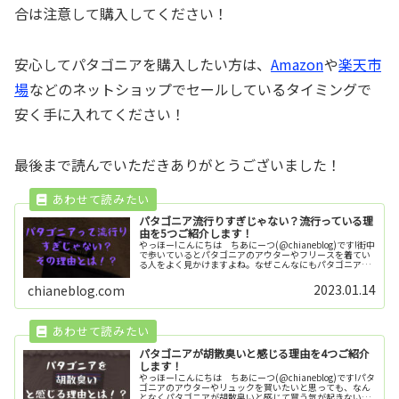
合は注意して購入してください！
安心してパタゴニアを購入したい方は、
Amazon
や
楽天市
場
などのネットショップでセールしているタイミングで
安く手に入れてください！
最後まで読んでいただきありがとうございました！
パタゴニア流行りすぎじゃない？流行っている理
由を5つご紹介します！
やっほー!こんにちは ちあにーつ(@chianeblog)です!街中
で歩いているとパタゴニアのアウターやフリースを着てい
る人をよく見かけますよね。なぜこんなにもパタゴニアが
流行っているのか気になりますよね。そこで今回は、パタ
ゴニアがなぜ流行...
2023.01.14
chianeblog.com
パタゴニアが胡散臭いと感じる理由を4つご紹介
します！
やっほー!こんにちは ちあにーつ(@chianeblog)です!パタ
ゴニアのアウターやリュックを買いたいと思っても、なん
となくパタゴニアが胡散臭いと感じて買う気が起きない方