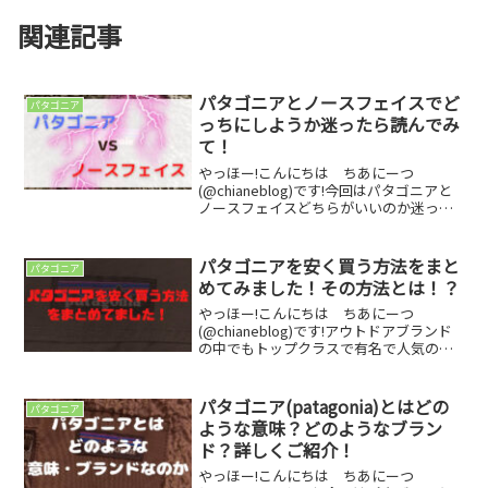
関連記事
パタゴニアとノースフェイスでど
パタゴニア
っちにしようか迷ったら読んでみ
て！
やっほー!こんにちは ちあにーつ
(@chianeblog)です!今回はパタゴニアと
ノースフェイスどちらがいいのか迷って
いる方に向けて、パタゴニアとノースフ
ェイスを比較してお互いの良い点と悪い
点についてご紹介します！読み終わる頃
パタゴニアを安く買う方法をまと
パタゴニア
には自分は「パ...
めてみました！その方法とは！？
やっほー!こんにちは ちあにーつ
(@chianeblog)です!アウトドアブランド
の中でもトップクラスで有名で人気のあ
るパタゴニアのアイテムについて、少し
でも安く買う方法を調べてまとめてみま
した！※この記事では個人輸入など難し
パタゴニア(patagonia)とはどの
パタゴニア
い方法での安く...
ような意味？どのようなブラン
ド？詳しくご紹介！
やっほー!こんにちは ちあにーつ