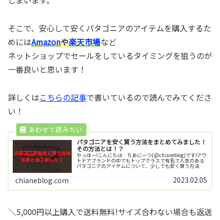
しまいます。
そこで、安心して安くパタゴニアのアイテムを購入するた
めには
Amazon
や
楽天市場
など
ネットショップでセールをしているタイミングを狙うのが
一番良いと思います！
詳しくは
こちらの記事
で書いているので読んでみてくださ
い！
パタゴニアを安く買う方法をまとめてみました！
その方法とは！？
やっほー!こんにちは ちあにーつ(@chianeblog)です!アウ
トドアブランドの中でもトップクラスで有名で人気のある
パタゴニアのアイテムについて、少しでも安く買う方法を
調べてまとめてみました！※この記事では個人輸入など難
しい方法での安く...
2023.02.05
chianeblog.com
＼5,000円以上購入で送料無料!サイズ合わない場合も返送