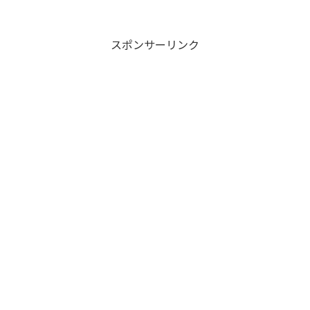
はいけないのかについてご紹介したいと
思います！パタゴニアと言えば、アウト
ドアブランドの...
スポンサーリンク