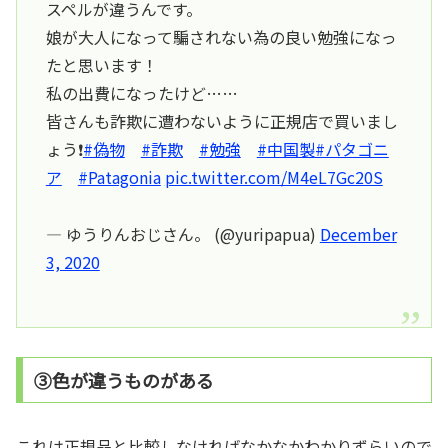
スペルが違うんです。
娘が大人になって騙されない為の良い勉強になっ
たと思います！
私の出費になったけど……
皆さんも詐欺に遭わないように正規店で買いまし
ょう❗️
#偽物
#詐欺
#勉強
#中国製
#パタゴニ
ア
#Patagonia
pic.twitter.com/M4eL7Gc20S
— ゆうりんおじさん。 (@yuripapua)
December
3, 2020
③色が違うものがある
これは正規品と比較しなければなかなかわかりずらいので