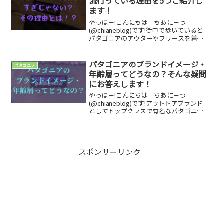
流行っている理由を5つご紹介し
ます！
やっほー!こんにちは ちあにーつ
(@chianeblog)です!街中で歩いていると
パタゴニアのアウターやフリースを着て
いる人をよく見かけますよね。なぜこん
なにもパタゴニアが流行っているのか気
になりますよね。そこで今回は、パタゴ
パタゴニアのブランドイメージ・
パタゴニア
ニアがなぜ流行...
年齢層ってどうなの？そんな疑問
にお答えします！
やっほー!こんにちは ちあにーつ
(@chianeblog)です!アウトドアブランド
としてトップクラスで有名なパタゴニア
のブランドイメージってどんな感じなん
だろうって疑問に思う方に向けてパタゴ
ニアのブランドイメージをご紹介しま
す！僕の主観的な...
スポンサーリンク