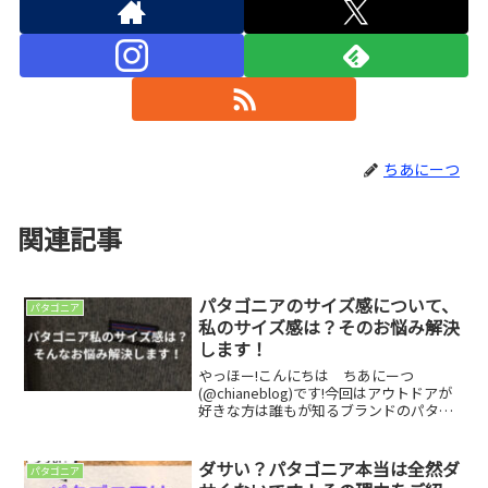
ちあにーつ
関連記事
パタゴニアのサイズ感について、
パタゴニア
私のサイズ感は？そのお悩み解決
します！
やっほー!こんにちは ちあにーつ
(@chianeblog)です!今回はアウトドアが
好きな方は誰もが知るブランドのパタゴ
ニアのサイズ感や私、自分に合ったサイ
ズ感についてどのように確認すればいい
のかについてご紹介します！パタゴニア
ダサい？パタゴニア本当は全然ダ
パタゴニア
と言えば、アメ...