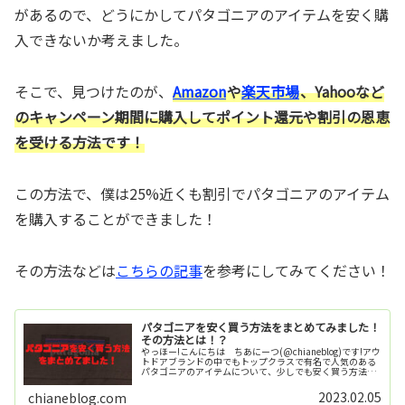
があるので、どうにかしてパタゴニアのアイテムを安く購
入できないか考えました。
そこで、見つけたのが、
Amazon
や
楽天市場
、Yahooなど
のキャンペーン期間に購入してポイント還元や割引の恩恵
を受ける方法です！
この方法で、僕は25%近くも割引でパタゴニアのアイテム
を購入することができました！
その方法などは
こちらの記事
を参考にしてみてください！
パタゴニアを安く買う方法をまとめてみました！
その方法とは！？
やっほー!こんにちは ちあにーつ(@chianeblog)です!アウ
トドアブランドの中でもトップクラスで有名で人気のある
パタゴニアのアイテムについて、少しでも安く買う方法を
調べてまとめてみました！※この記事では個人輸入など難
しい方法での安く...
2023.02.05
chianeblog.com