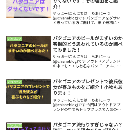
サくないです！その理由をご紹
介！
やっほー!こんにちは ちあにーつ
(@chianeblog)です!パタゴニアをダサい
と思っている方に向けて、まず最初に伝
えたいことがあります。それはパタゴニ
アは全然ダサくない！ということです。
でもなぜ、パタゴニアを着ている人のこ
パタゴニアのビールがまずいのか
パタゴニア
とをダサいと思...
客観的どう思われているのか調べ
てみました！
やっほー!こんにちは ちあにーつ
(@chianeblog)です!アウトドアブランド
の中でもとても有名なパタゴニアは、高
品質なアウトドアウェアや持続可能な経
営で知られていますが、パタゴニアはア
ウトドア製品だけでなく、ビールも提供
パタゴニアのプレゼントで彼氏彼
パタゴニア
しているのです...
女が喜ぶものをご紹介！小物もあ
ります！
やっほー!こんにちは ちあにーつ
(@chianeblog)です!今回はアウトドアブ
ランドの中でもトップクラスで人気のあ
るパタゴニアのプレゼントしたら彼氏彼
女が絶対に喜ぶものをご紹介します！最
後まで読んでいただけるとこれをプレゼ
パタゴニア流行りすぎじゃない？
パタゴニア
ントすればいい...