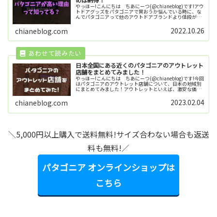
やっほー!こんにちは ちあにーつ(@chianeblog)です!アウ
トドアグッズをパタゴニアで買おうか悩んでいる時に、な
んでパタゴニアって他のアウトドアブランドより値段が高
いんだろうって疑問を持つことがありますよね。今回はそ
んなパタゴニアが...
2022.10.26
chianeblog.com
日本全国にある近くのパタゴニアのアウトレット
店舗をまとめてみました！
やっほー!こんにちは ちあにーつ(@chianeblog)です!今回
はパタゴニアのアウトレット店舗について、日本の地域別
にまとめてみました！アウトレットといえば、激安な価格
で欲しいものが手に入れられるのが魅力ですよね！ご自宅
の近くにあるアウ...
2023.02.04
chianeblog.com
＼5,000円以上購入で送料無料!サイズ合わない場合も返送
料も無料!／
パタゴニア オンラインショップは
こちら