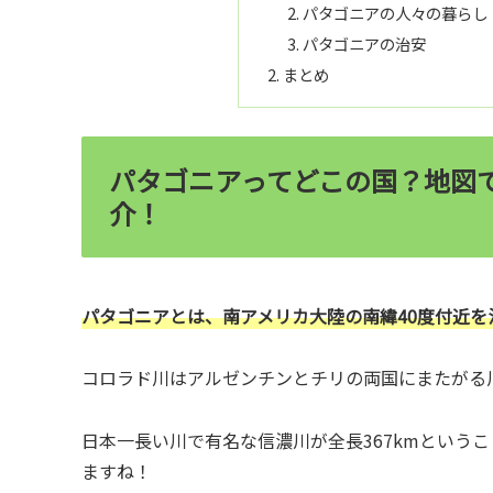
パタゴニアの人々の暮らし
パタゴニアの治安
まとめ
パタゴニアってどこの国？地図
介！
パタゴニアとは、南アメリカ大陸の南緯40度付近
コロラド川はアルゼンチンとチリの両国にまたがる川で
日本一長い川で有名な信濃川が全長367kmという
ますね！